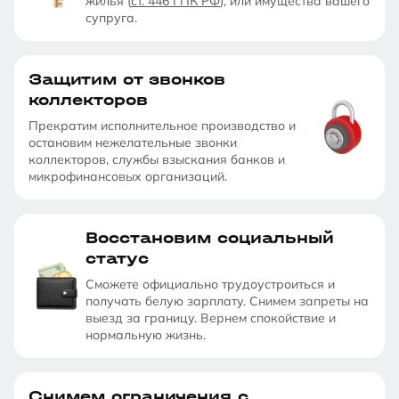
жилья (
ст. 446 ГПК РФ
), или имущества вашего
на
обработку
Связан
в
супруга.
персональных
данных
и
ходе
с
правилами
процедуры.
пользования
Защитим от звонков
веб-
сайтом
коллекторов
Прекратим исполнительное производство и
остановим нежелательные звонки
коллекторов, службы взыскания банков и
микрофинансовых организаций.
Восстановим социальный
статус
Сможете официально трудоустроиться и
получать белую зарплату. Снимем запреты на
выезд за границу. Вернем спокойствие и
нормальную жизнь.
Снимем ограничения с