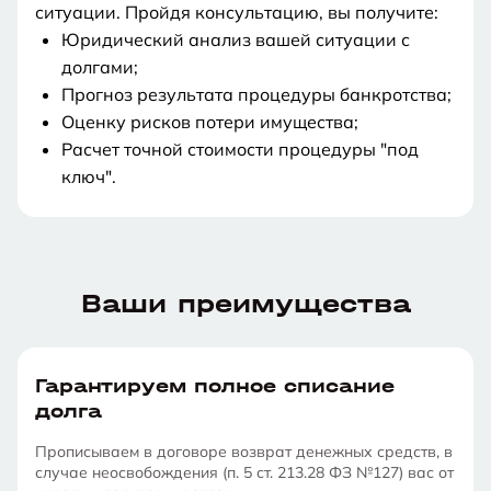
ситуации. Пройдя консультацию, вы получите:
Юридический анализ вашей ситуации с
долгами;
Прогноз результата процедуры банкротства;
Оценку рисков потери имущества;
Расчет точной стоимости процедуры "под
ключ".
Увы,
Увы,
Увы,
к
к
к
Общая
Вы
Ваш
Сообщить
Ваши преимущества
сожалению
сожалению
сожалению
Сумма
Российское
ст.
Ваши
Однако,
Однако,
Однако,
сумма
зарегистрированы
долг
результат
долга
гражданство
159
ответы
вы
вы
вы
ваших
на
связан
Суммы
Возможность
Наличие
Наши
УК
можете
можете
можете
долгов
территории
с
вашего
обратиться
непогашенной
Гарантируем полное списание
Законом
Возможность
специалисты
Сумма
РФ
долга
больше
РФ
ст.
долга
с
судимости
127-
обратиться
свяжутся
попробовать
изучить
изучить
долга:
300
?
159
недостаточно
заявлением
по
Прописываем в договоре возврат денежных средств, в
ФЗ
с
с
подать
вопрос
вопрос
Наличие
более
для
о
экономическим
000₽
УК
случае неосвобождения (п. 5 ст. 213.28 ФЗ №127) вас от
установлена
заявлением
вами
на
в
в
непогашенной
в