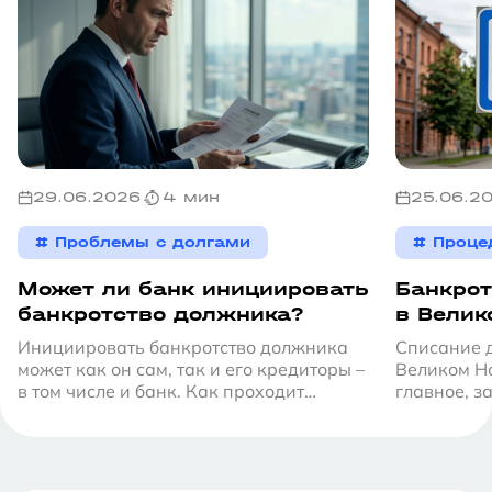
Мы направляем к вам курьера с
документы.
комплектом документов. После
Мы начинаем работу по вашему делу, а
подписания договора вы оставляете один
вы производите ежемесячную оплату по
экземпляр себе и передаёте курьеру
рассрочке на расчетный счет
документы.
Мы начинаем работу по вашему делу, а
вы производите ежемесячную оплату по
29.06.2026
4 мин
25.06.2
рассрочке на расчетный счет
# Проблемы с долгами
# Проце
Может ли банк инициировать
Банкрот
банкротство должника?
в Велик
подходи
Инициировать банкротство должника
Списание д
спишут
может как он сам, так и его кредиторы –
Великом Н
в том числе и банк. Как проходит
главное, з
процедура банкротства по инициативе
от обязате
банка, кто оплачивает все
если денег
сопутствующие расходы в этом случае и
почему не стоит ждать, пока в