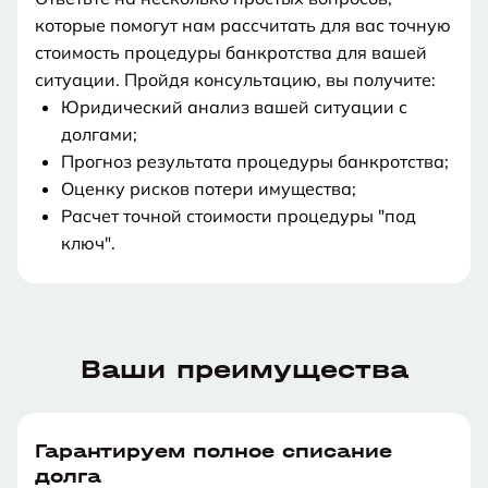
которые помогут нам рассчитать для вас точную
стоимость процедуры банкротства для вашей
ситуации. Пройдя консультацию, вы получите:
Юридический анализ вашей ситуации с
долгами;
Прогноз результата процедуры банкротства;
Оценку рисков потери имущества;
Расчет точной стоимости процедуры "под
ключ".
Увы,
Увы,
Увы,
к
к
к
Общая
Вы
Ваш
Сообщить
Ваши преимущества
сожалению
сожалению
сожалению
Сумма
Российское
ст.
Ваши
Однако,
Однако,
Однако,
сумма
зарегистрированы
долг
результат
долга
гражданство
159
ответы
вы
вы
вы
ваших
на
связан
Суммы
Возможность
Наличие
Наши
УК
можете
можете
можете
долгов
территории
с
вашего
обратиться
непогашенной
Гарантируем полное списание
Законом
Возможность
специалисты
Сумма
РФ
долга
больше
РФ
ст.
долга
с
судимости