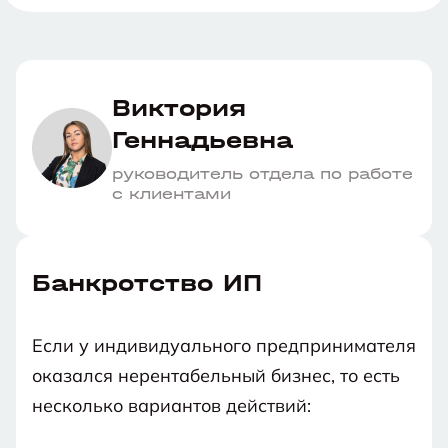
банка, кто оплачивает все
если денег
сопутствующие расходы в этом случае и
почему не стоит ждать, пока в
арбитражном суде окажется заявление
кредитора.
Виктория
Геннадьевна
руководитель отдела по работе
с клиентами
Банкротство ИП
Если у индивидуального предпринимателя
оказался нерентабельный бизнес, то есть
несколько вариантов действий: