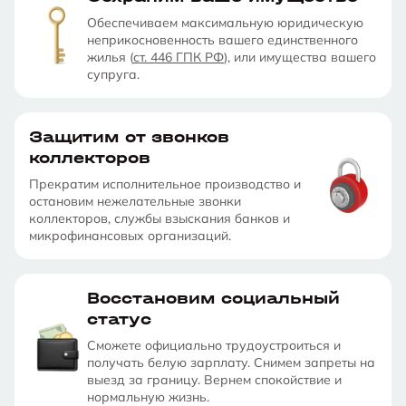
Не
признает
на
ходе
связан
Узнать
кнопку,
Обеспечиваем максимальную юридическую
вас
подробнее
я
процедуры.
неприкосновенность вашего единственного
соглашаюсь
недобросовестным
жилья (
ст. 446 ГПК РФ
), или имущества вашего
на
обработку
Связан
в
супруга.
персональных
данных
и
ходе
с
правилами
процедуры.
пользования
Защитим от звонков
веб-
сайтом
коллекторов
Прекратим исполнительное производство и
остановим нежелательные звонки
коллекторов, службы взыскания банков и
микрофинансовых организаций.
Восстановим социальный
статус
Сможете официально трудоустроиться и
получать белую зарплату. Снимем запреты на
выезд за границу. Вернем спокойствие и
нормальную жизнь.